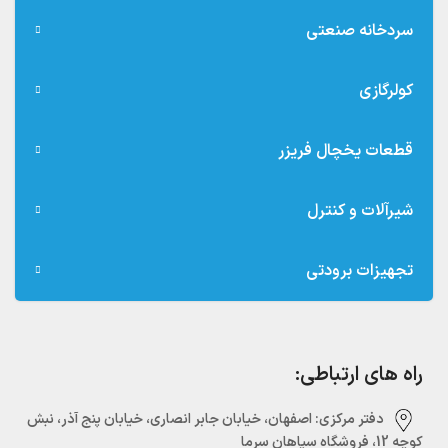
سردخانه صنعتی
کولرگازی
قطعات یخچال فریزر
شیرآلات و کنترل
تجهیزات برودتی
راه های ارتباطی:
دفتر مرکزی:‌ اصفهان، خیابان جابر انصاری، خیابان پنج آذر، نبش
کوچه 12، فروشگاه سپاهان سرما