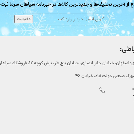
ع از آخرین تخفیف‌ها و جدیدترین کالاها در خبرنامه سپاهان سرما ثبت‌ن
باطی:
اصفهان، خیابان جابر انصاری، خیابان پنج آذر، نبش کوچه 12، فروشگاه سپاهان سرما
رک صنعتی دولت آباد، خیابان 46