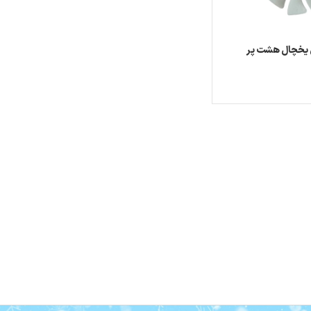
 یخچال هشت پر