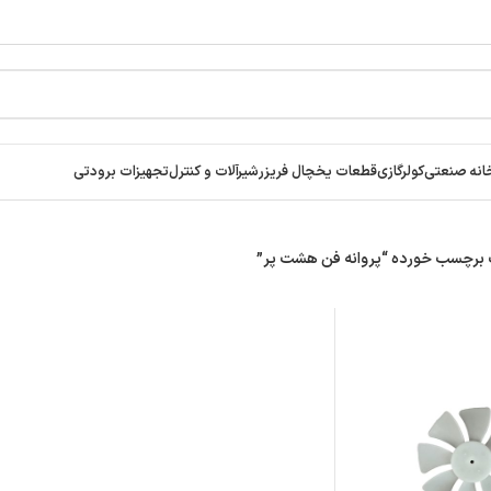
انه صنعتی
کولرگازی
قطعات یخچال فریزر
شیرآلات و کنترل
تجهیزات برودتی
رچسب خورده “پروانه فن هشت پر”