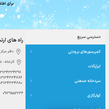
برای اطلا
دسترسی سریع
راه های ارت
کمپرسورهای برودتی
دفتر مرکزی:‌ 
کارخانه :
شه
ابزارآلات
03134334298
03134334886
سردخانه صنعتی
03134334880
09129552236
کولرگازی