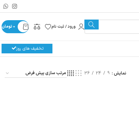
ورود / ثبت نام
0
تومان
تخفیف های روز
نمایش
9
24
36