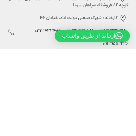
کوچه 12، فروشگاه سپاهان سرما
کارخانه :
شهرک صنعتی دولت آباد، خیابان 46
03134334880
03134334886
03134334298
ارتباط از طریق واتساپ
09129552236
Info@sepahansarmaco.ir
سپاهان سرما، تولید کننده درب های سردخانه ریلی و لولایی
درب لولایی سردخانه سپاهان سرما