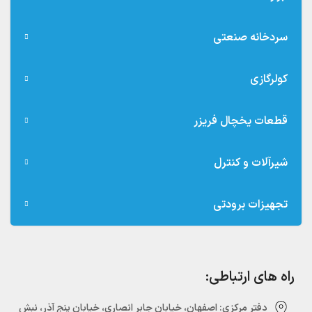
سردخانه صنعتی
کولرگازی
قطعات یخچال فریزر
شیرآلات و کنترل
تجهیزات برودتی
راه های ارتباطی:
دفتر مرکزی:‌ اصفهان، خیابان جابر انصاری، خیابان پنج آذر، نبش