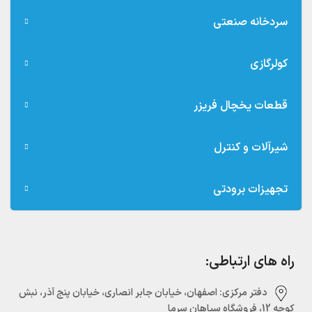
سردخانه صنعتی
کولرگازی
قطعات یخچال فریزر
شیرآلات و کنترل
تجهیزات برودتی
راه های ارتباطی:
دفتر مرکزی:‌ اصفهان، خیابان جابر انصاری، خیابان پنج آذر، نبش
کوچه 12، فروشگاه سپاهان سرما