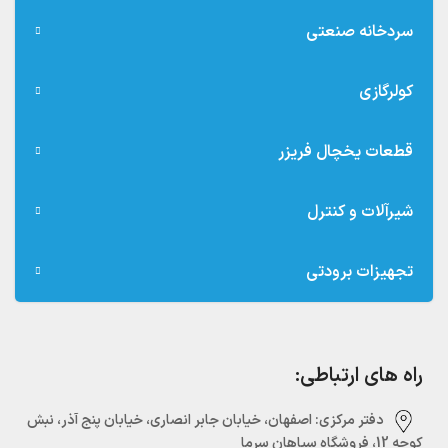
سردخانه صنعتی
کولرگازی
قطعات یخچال فریزر
شیرآلات و کنترل
تجهیزات برودتی
راه های ارتباطی:
دفتر مرکزی:‌ اصفهان، خیابان جابر انصاری، خیابان پنج آذر، نبش
کوچه 12، فروشگاه سپاهان سرما