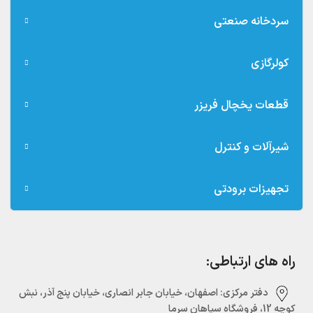
سردخانه صنعتی
کولرگازی
قطعات یخچال فریزر
شیرآلات و کنترل
تجهیزات برودتی
راه های ارتباطی:
دفتر مرکزی:‌ اصفهان، خیابان جابر انصاری، خیابان پنج آذر، نبش
کوچه 12، فروشگاه سپاهان سرما