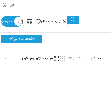
ورود / ثبت نام
0
تومان
تخفیف های روز
نمایش
9
24
36