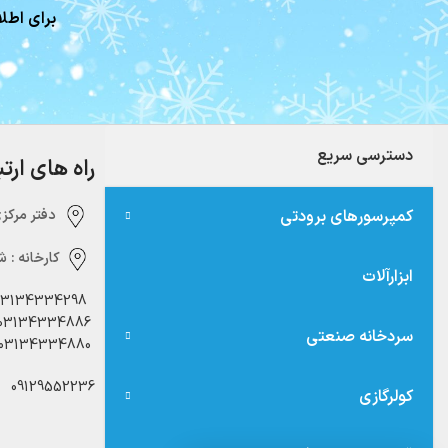
برای اطلا
دسترسی سریع
راه های ارت
کمپرسورهای برودتی
دفتر مرکزی:‌ 
کارخانه :
شه
ابزارآلات
03134334298
03134334886
سردخانه صنعتی
03134334880
09129552236
کولرگازی