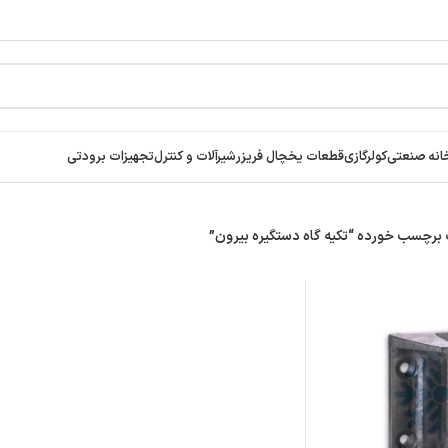
انه صنعتی
کولرگازی
قطعات یخچال فریزر
شیرآلات و کنترل
تجهیزات برودتی
رچسب خورده “تکیه گاه دستگیره بیرون”