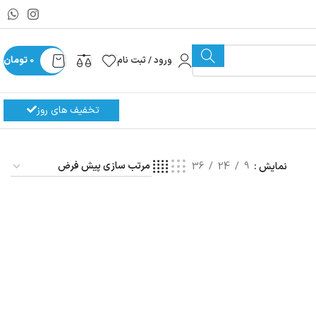
ورود / ثبت نام
0
تومان
تخفیف های روز
نمایش
9
24
36