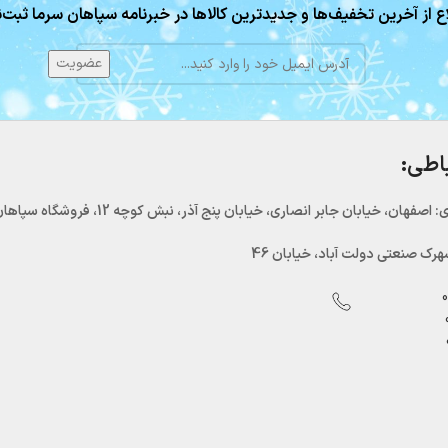
ع از آخرین تخفیف‌ها و جدیدترین کالاها در خبرنامه سپاهان سرما ثبت‌ن
باطی:
اصفهان، خیابان جابر انصاری، خیابان پنج آذر، نبش کوچه 12، فروشگاه سپاهان سرما
رک صنعتی دولت آباد، خیابان 46