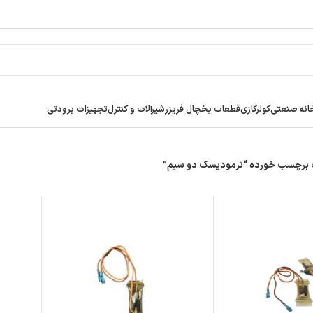
انه صنعتی
کولرگازی
قطعات یخچال فریزر
شیرآلات و کنترل
تجهیزات برودتی
برچسب خورده “ترمودیسک دو سیم”