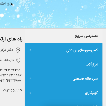
برای اطلا
دسترسی سریع
راه های ارت
کمپرسورهای برودتی
دفتر مرکزی:‌ 
کارخانه :
شه
ابزارآلات
03134334298
03134334886
سردخانه صنعتی
03134334880
09129552236
کولرگازی