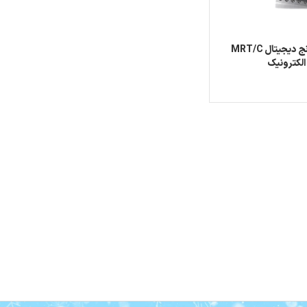
تایمر مولتی رنج دیجیتال MRT/C
 الکترونیک