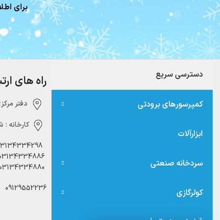
برای اطلا
دسترسی سریع
راه های ارت
کمپرسورهای برودتی
دفتر مرکزی:‌ 
کارخانه :
شه
ابزارآلات
03134334298
03134334886
سردخانه صنعتی
03134334880
09129552236
کولرگازی