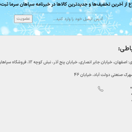
ع از آخرین تخفیف‌ها و جدیدترین کالاها در خبرنامه سپاهان سرما ثبت‌ن
باطی:
اصفهان، خیابان جابر انصاری، خیابان پنج آذر، نبش کوچه 12، فروشگاه سپاهان سرما
رک صنعتی دولت آباد، خیابان 46