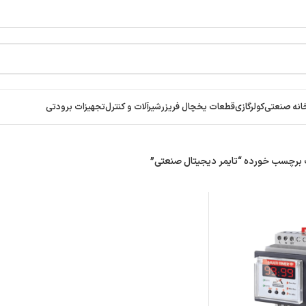
انه صنعتی
کولرگازی
قطعات یخچال فریزر
شیرآلات و کنترل
تجهیزات برودتی
رچسب خورده “تایمر دیجیتال صنعتی”