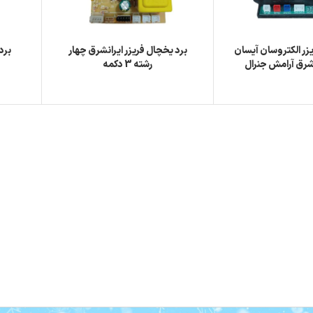
زر الکتروسان آیسان
برد یخچال فریزر ایرانشرق چهار
برد
رق آرامش جنرال
رشته 3 دکمه