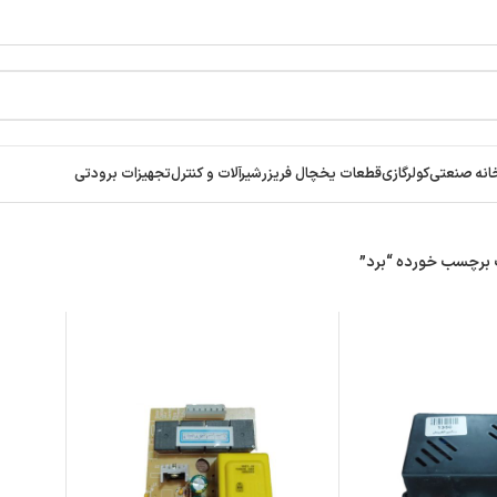
انه صنعتی
کولرگازی
قطعات یخچال فریزر
شیرآلات و کنترل
تجهیزات برودتی
برچسب خورده “برد”