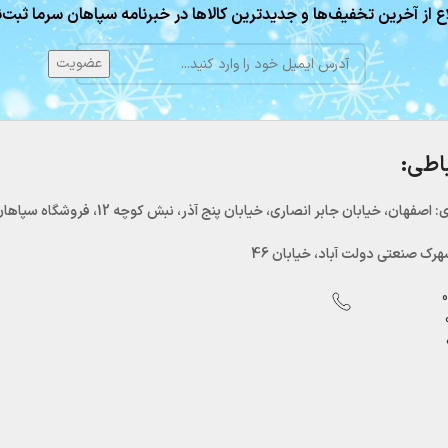
ع از آخرین تخفیف‌ها و جدیدترین کالاها در خبرنامه سپاهان سرما ثبت‌ن
باطی:
اصفهان، خیابان جابر انصاری، خیابان پنج آذر، نبش کوچه 12، فروشگاه سپاهان سرما
رک صنعتی دولت آباد، خیابان 46