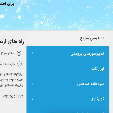
برای اطلا
دسترسی سریع
راه های ارت
کمپرسورهای برودتی
دفتر مرکزی:‌ 
کارخانه :
شه
ابزارآلات
03134334298
03134334886
سردخانه صنعتی
03134334880
09129552236
کولرگازی