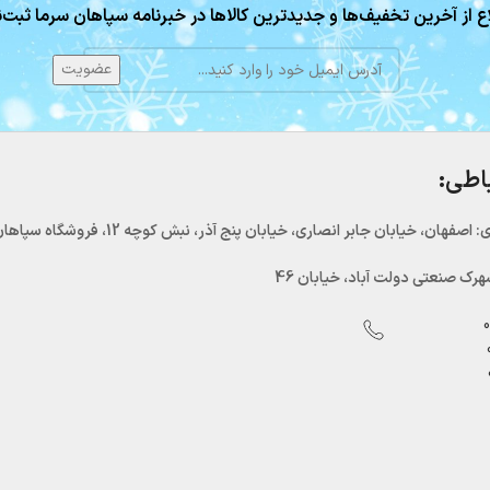
ع از آخرین تخفیف‌ها و جدیدترین کالاها در خبرنامه سپاهان سرما ثبت‌ن
باطی:
اصفهان، خیابان جابر انصاری، خیابان پنج آذر، نبش کوچه 12، فروشگاه سپاهان سرما
رک صنعتی دولت آباد، خیابان 46