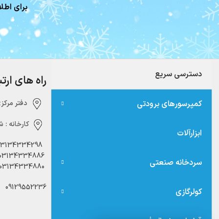
برای اطلا
دسترسی سریع
راه های ارت
کمپرسورهای برودتی
دفتر مرکزی:‌ 
کارخانه :
شه
ابزارآلات
03134334298
03134334886
سردخانه صنعتی
03134334880
09129552236
کولرگازی