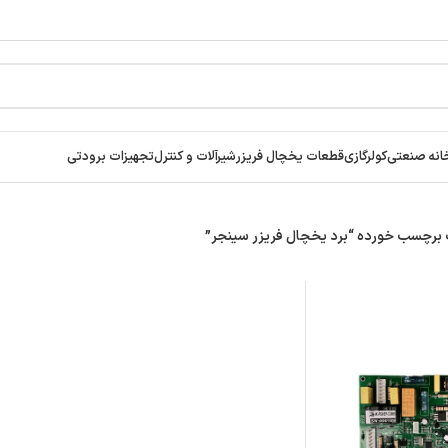
انه صنعتی
کولرگازی
قطعات یخچال فریزر
شیرآلات و کنترل
تجهیزات برودتی
رچسب خورده “برد یخچال فریزر سینجر”