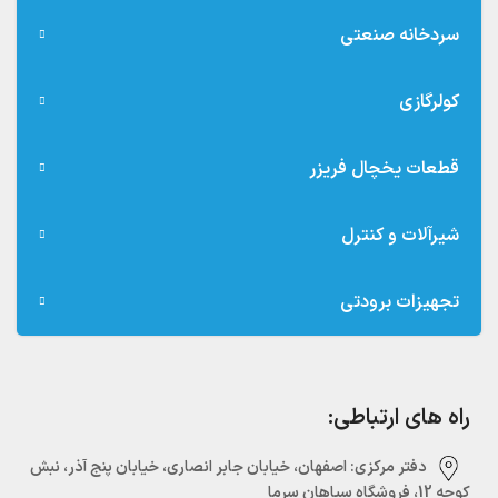
سردخانه صنعتی
کولرگازی
قطعات یخچال فریزر
شیرآلات و کنترل
تجهیزات برودتی
راه های ارتباطی:
دفتر مرکزی:‌ اصفهان، خیابان جابر انصاری، خیابان پنج آذر، نبش
کوچه 12، فروشگاه سپاهان سرما