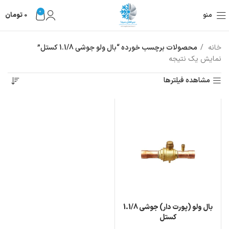
0
منو
0
تومان
خانه
محصولات برچسب خورده “بال ولو جوشی 1.1/8 کستل”
نمایش یک نتیجه
مشاهده فیلترها
بال ولو (پورت دار) جوشی 1.1/8
کستل