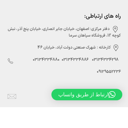
راه های ارتباطی:
دفتر مرکزی:‌ اصفهان، خیابان جابر انصاری، خیابان پنج آذر، نبش
کوچه 12، فروشگاه سپاهان سرما
کارخانه :
شهرک صنعتی دولت آباد، خیابان 46
03134334880
03134334886
03134334298
09129552236
ارتباط از طریق واتساپ
Info@sepahansarmaco.ir