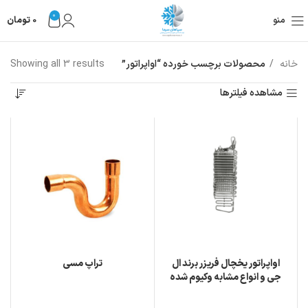
0
منو
0
تومان
خانه
محصولات برچسب خورده “اواپراتور”
Showing all 3 results
مشاهده فیلترها
اواپراتور یخچال فریزر برند ال
تراپ مسی
جی و انواع مشابه وکیوم شده
فابریکی