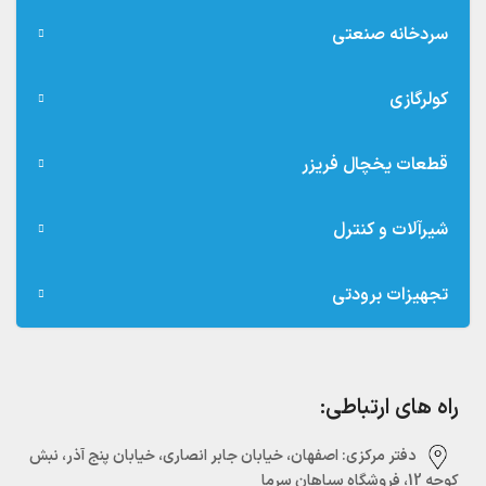
سردخانه صنعتی
کولرگازی
قطعات یخچال فریزر
شیرآلات و کنترل
تجهیزات برودتی
راه های ارتباطی:
دفتر مرکزی:‌ اصفهان، خیابان جابر انصاری، خیابان پنج آذر، نبش
کوچه 12، فروشگاه سپاهان سرما