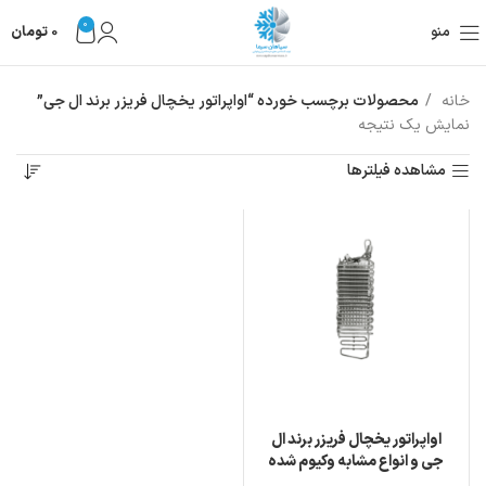
0
منو
0
تومان
خانه
محصولات برچسب خورده “اواپراتور یخچال فریزر برند ال جی”
نمایش یک نتیجه
مشاهده فیلترها
اواپراتور یخچال فریزر برند ال
جی و انواع مشابه وکیوم شده
فابریکی