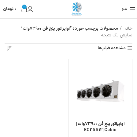
0
منو
0
تومان
خانه
محصولات برچسب خورده “اواپراتور پنج فن ۷۳۹۰۰وات”
نمایش یک نتیجه
مشاهده فیلترها
اواپراتور پنج فن ۷۳۹۰۰وات |
EC25512| Cubic
Evaporator