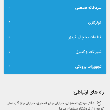
سردخانه صنعتی
کولرگازی
قطعات یخچال فریزر
شیرآلات و کنترل
تجهیزات برودتی
راه های ارتباطی:
دفتر مرکزی:‌ اصفهان، خیابان جابر انصاری، خیابان پنج آذر، نبش
کوچه 12، فروشگاه سپاهان سرما