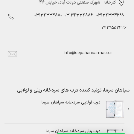
کارخانه :
شهرک صنعتی دولت آباد، خیابان 46
03134334880
03134334886
03134334298
09129552236
Info@sepahansarmaco.ir
سپاهان سرما، تولید کننده درب های سردخانه ریلی و لولایی
درب لولایی سردخانه سپاهان سرما
درب ریلی سردخانه سپاهان سرما