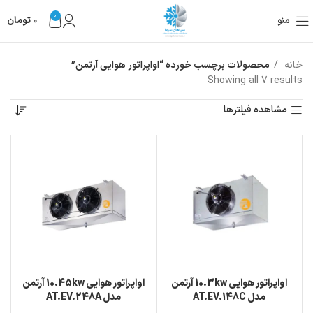
0
منو
0
تومان
خانه
محصولات برچسب خورده “اواپراتور هوایی آرتمن”
Showing all 7 results
مشاهده فیلترها
اواپراتور هوایی 10.3kw آرتمن
اواپراتور هوایی 10.45kw آرتمن
مدل AT.EV.148C
مدل AT.EV.248A