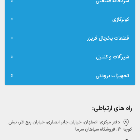
سردخانه صنعتی
کولرگازی
قطعات یخچال فریزر
شیرآلات و کنترل
تجهیزات برودتی
راه های ارتباطی:
دفتر مرکزی:‌ اصفهان، خیابان جابر انصاری، خیابان پنج آذر، نبش
کوچه 12، فروشگاه سپاهان سرما