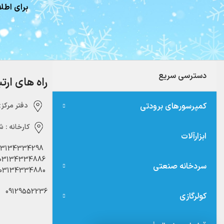
برای اطلا
دسترسی سریع
راه های ارت
کمپرسورهای برودتی
دفتر مرکزی:‌ 
کارخانه :
شه
ابزارآلات
03134334298
03134334886
سردخانه صنعتی
03134334880
09129552236
کولرگازی