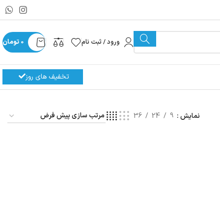
ورود / ثبت نام
0
تومان
تخفیف های روز
نمایش
9
24
36