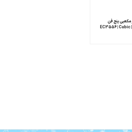
ر مکعبی پنج فن
۱۰۷۳۰۰وات | EC3556 | Cubic
Evapora