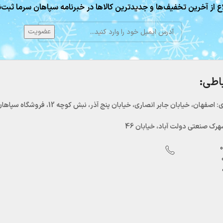
ع از آخرین تخفیف‌ها و جدیدترین کالاها در خبرنامه سپاهان سرما ثبت‌ن
باطی:
اصفهان، خیابان جابر انصاری، خیابان پنج آذر، نبش کوچه 12، فروشگاه سپاهان سرما
رک صنعتی دولت آباد، خیابان 46