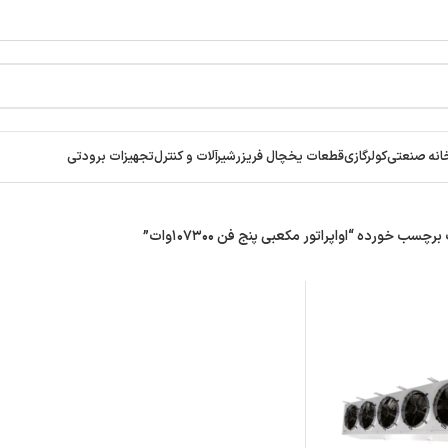
انه صنعتی
کولرگازی
قطعات یخچال فریزر
شیرآلات و کنترل
تجهیزات برودتی
سب خورده “اواپراتور مکعبی پنج فن ۱۰۷۳۰۰وات”