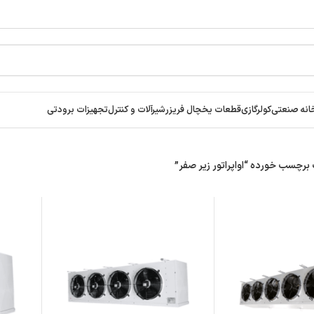
انه صنعتی
کولرگازی
قطعات یخچال فریزر
شیرآلات و کنترل
تجهیزات برودتی
رچسب خورده “اواپراتور زیر صفر”