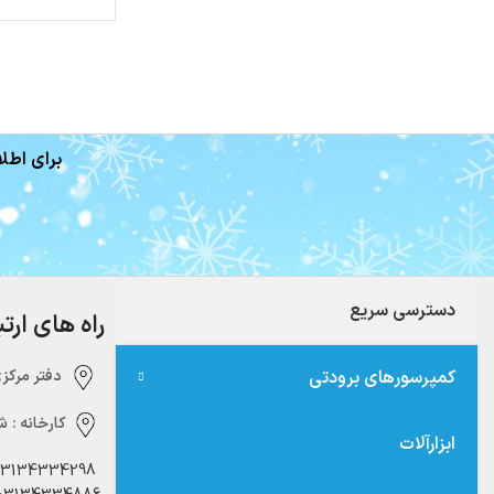
برای اطلا
دسترسی سریع
راه های ارت
کمپرسورهای برودتی
دفتر مرکزی:‌ 
کارخانه :
شه
ابزارآلات
03134334298