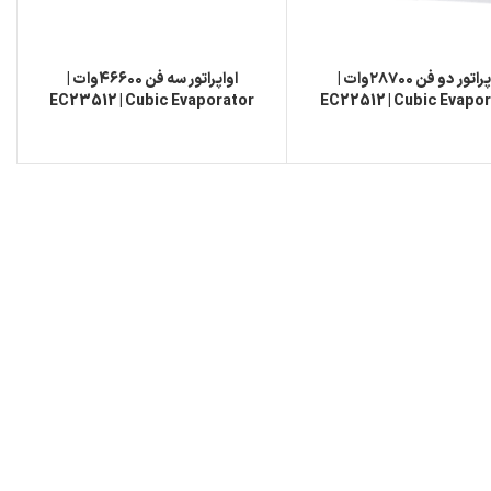
اواپراتور دو فن ۲۸۷۰۰وات |
اواپراتور سه فن ۴۶۶۰۰وات |
EC23512 | Cubic Evaporator
EC22512 | Cubic Evapo