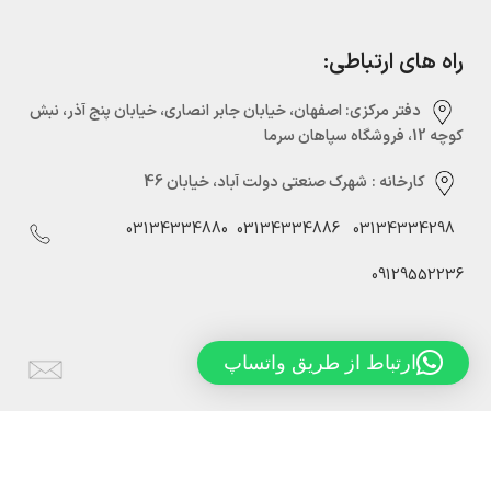
راه های ارتباطی:
دفتر مرکزی:‌ اصفهان، خیابان جابر انصاری، خیابان پنج آذر، نبش
کوچه 12، فروشگاه سپاهان سرما
کارخانه :
شهرک صنعتی دولت آباد، خیابان 46
03134334880
03134334886
03134334298
09129552236
ارتباط از طریق واتساپ
Info@sepahansarmaco.ir