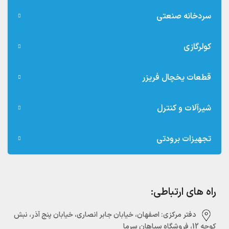
سردخانه صنعتی
کولرگازی
قطعات یخچال فریزر
شیرآلات و کنترل
تجهیزات برودتی
راه های ارتباطی:
دفتر مرکزی:‌ اصفهان، خیابان جابر انصاری، خیابان پنج آذر، نبش
کوچه 12، فروشگاه سپاهان سرما