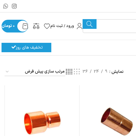
ورود / ثبت نام
0
تومان
تخفیف های روز
نمایش
9
24
36