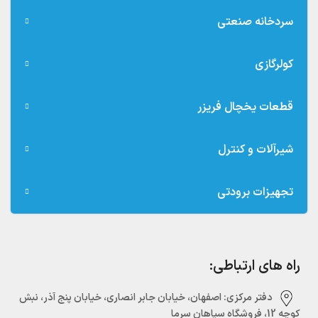
سردخانه صنعتی
کولرگازی
قطعات یخچال فریزر
شیرآلات و کنترل
تجهیزات برودتی
راه های ارتباطی:
دفتر مرکزی:‌ اصفهان، خیابان جابر انصاری، خیابان پنج آذر، نبش
کوچه 12، فروشگاه سپاهان سرما