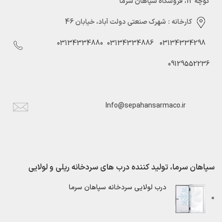
کوچه 12، فروشگاه سپاهان سرما
کارخانه :
شهرک صنعتی دولت آباد، خیابان 46
03134334880
03134334886
03134334298
09129552236
Info@sepahansarmaco.ir
سپاهان سرما، تولید کننده درب های سردخانه ریلی و لولایی
درب لولایی سردخانه سپاهان سرما