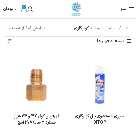
0
منو
0
تومان
خانه
سپاهان سرما
کولرگازی
نمایش 1–8 از 51 نتیجه
مشاهده فیلترها
اسپری شستشوی پنل کولرگازی
اورفيس كولر 32 و 36 هزار
BITOP
شماره 3 سايز 3/8 اينچ