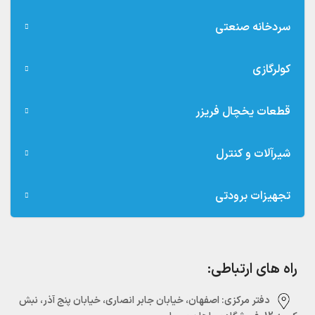
سردخانه صنعتی
کولرگازی
قطعات یخچال فریزر
شیرآلات و کنترل
تجهیزات برودتی
راه های ارتباطی:
دفتر مرکزی:‌ اصفهان، خیابان جابر انصاری، خیابان پنج آذر، نبش