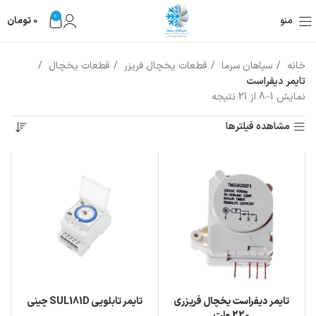
0
منو
0
تومان
خانه
سپاهان سرما
قطعات یخچال فریزر
قطعات یخچال
تایمر دیفراست
نمایش 1–8 از 21 نتیجه
مشاهده فیلترها
تايمر ديفراست يخچال فريزری
تایمر تابلویی SUL181D چینی
220 ولت