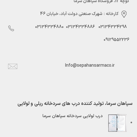
کوچه 12، فروشگاه سپاهان سرما
کارخانه :
شهرک صنعتی دولت آباد، خیابان 46
03134334880
03134334886
03134334298
09129552236
Info@sepahansarmaco.ir
سپاهان سرما، تولید کننده درب های سردخانه ریلی و لولایی
درب لولایی سردخانه سپاهان سرما