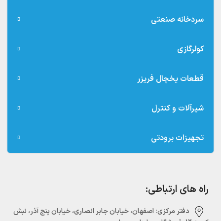
سردخانه صنعتی
کولرگازی
قطعات یخچال فریزر
شیرآلات و کنترل
تجهیزات برودتی
راه های ارتباطی:
دفتر مرکزی:‌ اصفهان، خیابان جابر انصاری، خیابان پنج آذر، نبش