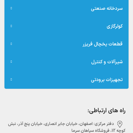
سردخانه صنعتی
کولرگازی
قطعات یخچال فریزر
شیرآلات و کنترل
تجهیزات برودتی
راه های ارتباطی:
دفتر مرکزی:‌ اصفهان، خیابان جابر انصاری، خیابان پنج آذر، نبش
کوچه 12، فروشگاه سپاهان سرما