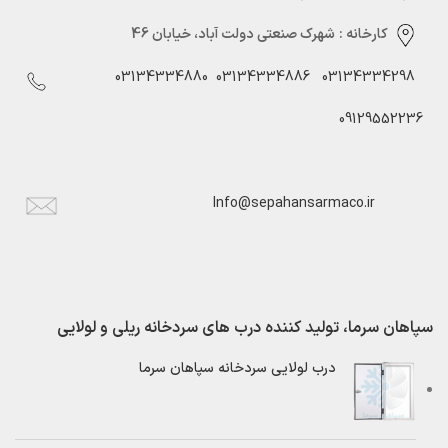
کارخانه :
شهرک صنعتی دولت آباد، خیابان 46
03134334880
03134334886
03134334298
09129552236
Info@sepahansarmaco.ir
سپاهان سرما، تولید کننده درب های سردخانه ریلی و لولایی
درب لولایی سردخانه سپاهان سرما