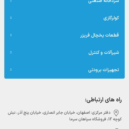
سردخانه صنعتی
کولرگازی
قطعات یخچال فریزر
شیرآلات و کنترل
تجهیزات برودتی
راه های ارتباطی:
دفتر مرکزی:‌ اصفهان، خیابان جابر انصاری، خیابان پنج آذر، نبش
کوچه 12، فروشگاه سپاهان سرما