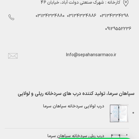
کارخانه :
شهرک صنعتی دولت آباد، خیابان 46
03134334880
03134334886
03134334298
09129552236
Info@sepahansarmaco.ir
سپاهان سرما، تولید کننده درب های سردخانه ریلی و لولایی
درب لولایی سردخانه سپاهان سرما
درب ریلی سردخانه سپاهان سرما