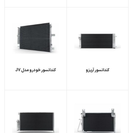
کندانسور آریزو
کندانسور خودرو مدل J7