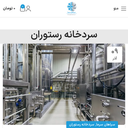
0
منو
0
تومان
سردخانه رستوران
۰۹
آذر
,
سپاهان سرما
سردخانه رستوران