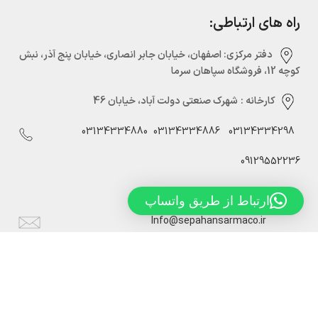
راه های ارتباطی:
دفتر مرکزی:‌ اصفهان، خیابان جابر انصاری، خیابان پنج آذر، نبش
کوچه 12، فروشگاه سپاهان سرما
کارخانه :
شهرک صنعتی دولت آباد، خیابان 46
03134334880
03134334886
03134334298
09129552236
ارتباط از طریق واتساپ
Info@sepahansarmaco.ir
سپاهان سرما، تولید کننده درب های سردخانه ریلی و لولایی