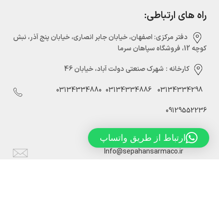
راه های ارتباطی:
دفتر مرکزی:‌ اصفهان، خیابان جابر انصاری، خیابان پنج آذر، نبش
کوچه 12، فروشگاه سپاهان سرما
کارخانه :
شهرک صنعتی دولت آباد، خیابان 46
03134334880
03134334886
03134334298
09129552236
ارتباط از طریق واتساپ
Info@sepahansarmaco.ir
سپاهان سرما، تولید کننده درب های سردخانه ریلی و لولایی