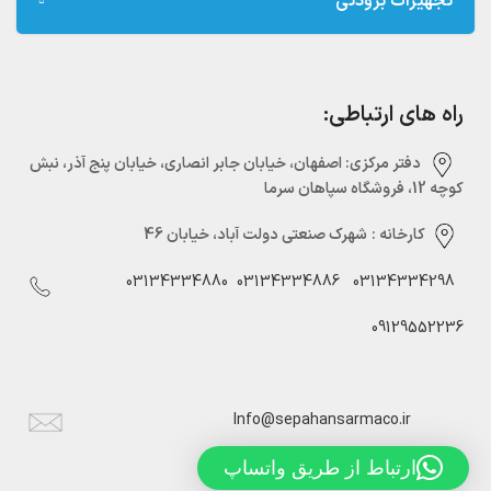
تجهیزات برودتی
راه های ارتباطی:
دفتر مرکزی:‌ اصفهان، خیابان جابر انصاری، خیابان پنج آذر، نبش
کوچه 12، فروشگاه سپاهان سرما
کارخانه :
شهرک صنعتی دولت آباد، خیابان 46
03134334880
03134334886
03134334298
09129552236
Info@sepahansarmaco.ir
ارتباط از طریق واتساپ