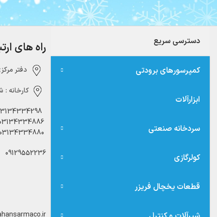
دسترسی سریع
راه های ارت
کمپرسورهای برودتی
دفتر مرکزی:‌ 
کارخانه :
شه
ابزارآلات
03134334298
03134334886
سردخانه صنعتی
03134334880
09129552236
کولرگازی
قطعات یخچال فریزر
hansarmaco.ir
شیرآلات و کنترل