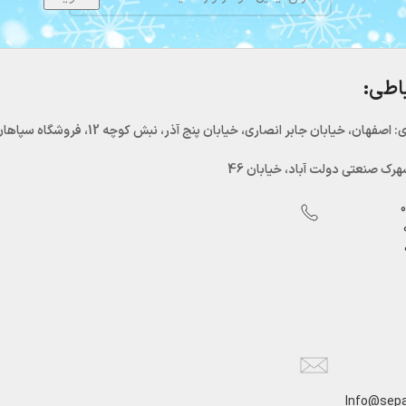
باطی:
اصفهان، خیابان جابر انصاری، خیابان پنج آذر، نبش کوچه 12، فروشگاه سپاهان سرما
رک صنعتی دولت آباد، خیابان 46
Info@sepa