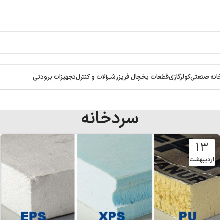
انه صنعتی
کولرگازی
قطعات یخچال فریزر
شیرآلات و کنترل
تجهیزات برودتی
سردخانه
۱۳
اردیبهشت