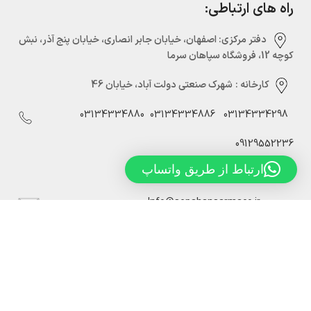
راه های ارتباطی:
دفتر مرکزی:‌ اصفهان، خیابان جابر انصاری، خیابان پنج آذر، نبش
کوچه 12، فروشگاه سپاهان سرما
کارخانه :
شهرک صنعتی دولت آباد، خیابان 46
03134334880
03134334886
03134334298
09129552236
ارتباط از طریق واتساپ
Info@sepahansarmaco.ir
سپاهان سرما، تولید کننده درب های سردخانه ریلی و لولایی