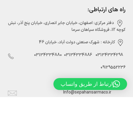
راه های ارتباطی:
دفتر مرکزی:‌ اصفهان، خیابان جابر انصاری، خیابان پنج آذر، نبش
کوچه 12، فروشگاه سپاهان سرما
کارخانه :
شهرک صنعتی دولت آباد، خیابان 46
03134334880
03134334886
03134334298
09129552236
ارتباط از طریق واتساپ
Info@sepahansarmaco.ir
سپاهان سرما، تولید کننده درب های سردخانه ریلی و لولایی