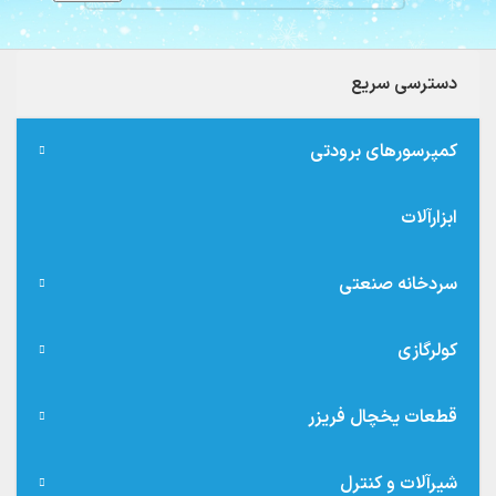
دسترسی سریع
کمپرسورهای برودتی
ابزارآلات
سردخانه صنعتی
کولرگازی
قطعات یخچال فریزر
شیرآلات و کنترل