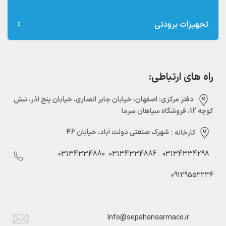
تجهیزات برودتی
راه های ارتباطی:
دفتر مرکزی:‌ اصفهان، خیابان جابر انصاری، خیابان پنج آذر، نبش
کوچه 12، فروشگاه سپاهان سرما
کارخانه :
شهرک صنعتی دولت آباد، خیابان 46
03134334880
03134334886
03134334298
09129552236
Info@sepahansarmaco.ir